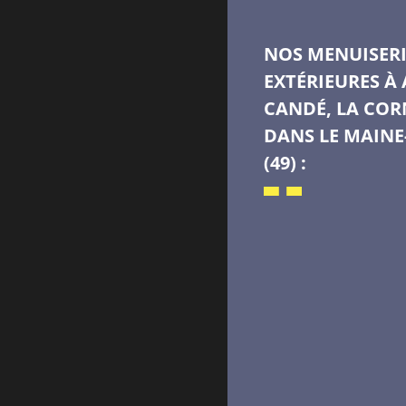
NOS MENUISERI
EXTÉRIEURES À 
CANDÉ, LA COR
DANS LE MAINE
(49) :