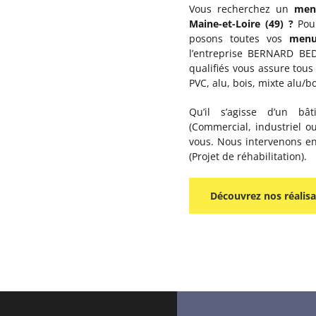
Vous recherchez un
menu
Maine-et-Loire (49) ?
Pour
posons toutes vos
menui
l’entreprise BERNARD BE
qualifiés vous assure tou
PVC, alu, bois, mixte alu/b
Qu’il s’agisse d’un bâ
(Commercial, industriel o
vous. Nous intervenons en
(Projet de réhabilitation).
Découvrez nos réalisa