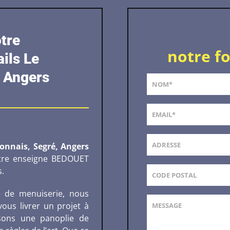
tre
notre f
ails Le
 Angers
onnais, Segré, Angers
notre enseigne BEDOUET
.
e de menuiserie, nous
ous livrer un projet à
osons une panoplie de