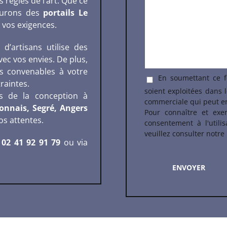
 règles de l’art. Que ce
ssurons des
portails Le
 vos exigences.
 d’artisans utilise des
ec vos envies. De plus,
ns convenables à votre
En soumettant ce fo
raintes.
soient exploitées dans 
s de la conception à
commerciale qui peut e
onnais, Segré, Angers
Pour connaître et exe
os attentes.
consentement à l'utili
veuillez consulter notre
u
02 41 92 91 79
ou via