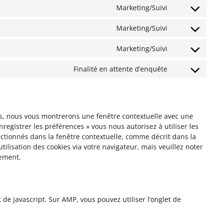
wordpress
to
Marketing/Suivi
service
Consent
wordfence
to
Marketing/Suivi
service
Consent
google-
to
Marketing/Suivi
fonts
service
Consent
google-
to
Finalité en attente d’enquête
recaptcha
service
Consent
google-
to
maps
service
divers
ois, nous vous montrerons une fenêtre contextuelle avec une
nregistrer les préférences » vous nous autorisez à utiliser les
ectionnés dans la fenêtre contextuelle, comme décrit dans la
tilisation des cookies via votre navigateur, mais veuillez noter
tement.
 de javascript. Sur AMP, vous pouvez utiliser l’onglet de