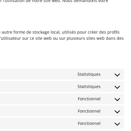
r l’utilisation de notre site web. Nous demandons votre
 autre forme de stockage local, utilisés pour créer des profils
e l’utilisateur sur ce site web ou sur plusieurs sites web dans des
Statistiques
Consent
to
Statistiques
service
Consent
woocommerc
to
Fonctionnel
service
Consent
google-
to
Fonctionnel
analytics
service
Consent
convertplus
to
Fonctionnel
service
Consent